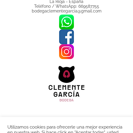
La Rioja - España
Teléfono / WhatsApp: 669587755
bodegaclementegarcia@gmail.com
Aviso legal
Utilizamos cookies para ofrecerle una mejor experiencia
Política de Privacidad
en nuestra web. Si hace click en "Aceptar todas", usted