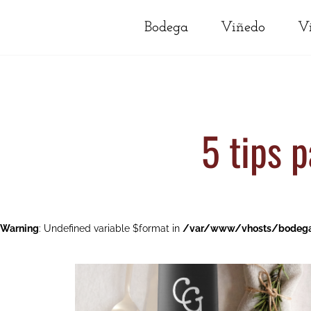
Bodega
Viñedo
V
5 tips p
Warning
: Undefined variable $format in
/var/www/vhosts/bodegac