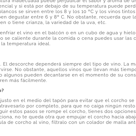
tura inadecuada puede perjudicar el sabor y aroma de un 
encial y si está por debajo de su temperatura puede perd
ancos se sirven entre los 8 y los 10 ºC y los vinos tintos
eben degustar entre 6 y 8º C. No obstante, recuerda que 
ven o tiene crianza, la variedad de la uva, etc.
enfriar el vino en el balcón o en un cubo de agua y hielo
no se caliente durante la comida o cena puedes usar las 
 la temperatura ideal.
o. El descorche dependerá siempre del tipo de vino. La m
virse. No obstante, aquellos vinos que llevan más tiemp
so algunos pueden decantarse en el momento de su con
eren más fácilmente.
o?
 justo en el medio del tapón para evitar que el corcho se
atravesarlo por completo, para que no caiga ningún rest
seguir estos pasos se rompe el corcho, tienes dos opciones
ciona, no te queda otra que empujar el corcho hacia abajo
cula de corcho al vino, fíltralo con un colador de malla ant