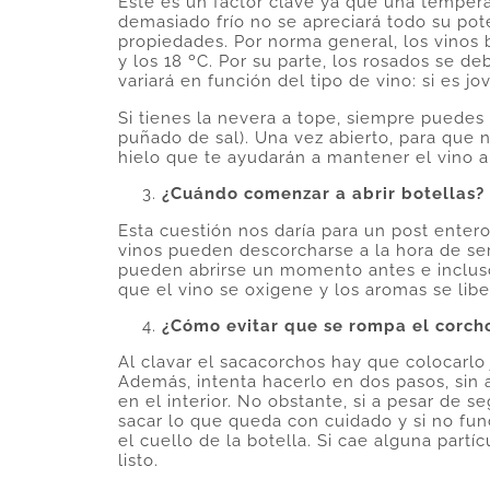
Éste es un factor clave ya que una tempera
demasiado frío no se apreciará todo su pot
propiedades. Por norma general, los vinos bl
y los 18 ºC. Por su parte, los rosados se d
variará en función del tipo de vino: si es jo
Si tienes la nevera a tope, siempre puedes 
puñado de sal). Una vez abierto, para que 
hielo que te ayudarán a mantener el vino a
¿Cuándo comenzar a abrir botellas?
Esta cuestión nos daría para un post enter
vinos pueden descorcharse a la hora de ser
pueden abrirse un momento antes e inclu
que el vino se oxigene y los aromas se lib
¿Cómo evitar que se rompa el corch
Al clavar el sacacorchos hay que colocarlo
Además, intenta hacerlo en dos pasos, sin 
en el interior. No obstante, si a pesar de 
sacar lo que queda con cuidado y si no fun
el cuello de la botella. Si cae alguna partí
listo.