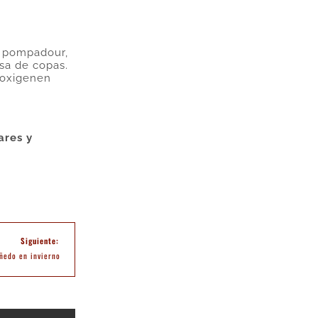
, pompadour,
asa de copas.
 oxigenen
ares y
iñedo en invierno