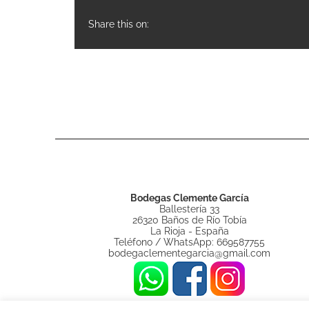
Share this on:
Bodegas Clemente García
Ballestería 33
26320 Baños de Río Tobía
La Rioja - España
Teléfono / WhatsApp: 669587755
bodegaclementegarcia@gmail.com