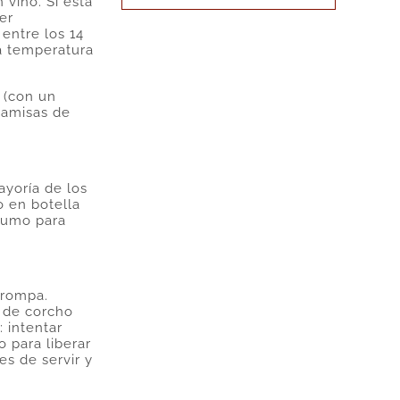
vino. Si está
er
 entre los 14
la temperatura
 (con un
camisas de
ayoría de los
o en botella
sumo para
 rompa.
o de corcho
: intentar
 para liberar
es de servir y