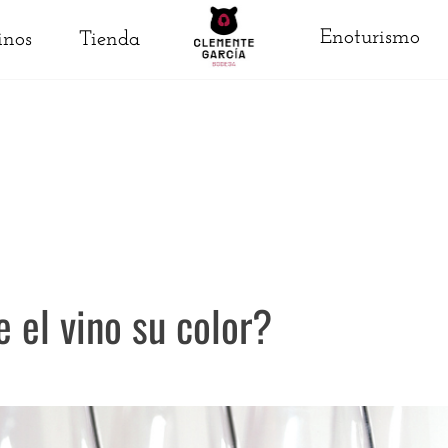
Enoturismo
inos
Tienda
 el vino su color?